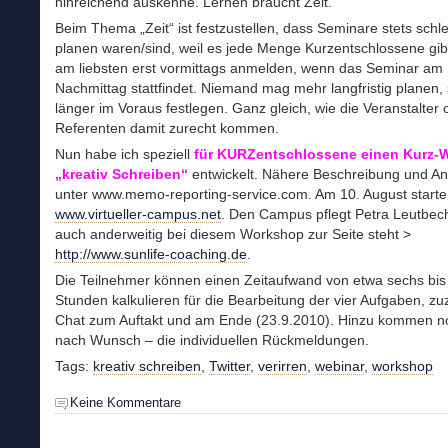
hinreichend auskenne. Lernen braucht Zeit.
Beim Thema „Zeit“ ist festzustellen, dass Seminare stets schl
planen waren/sind, weil es jede Menge Kurzentschlossene gibt
am liebsten erst vormittags anmelden, wenn das Seminar am
Nachmittag stattfindet. Niemand mag mehr langfristig planen, 
länger im Voraus festlegen. Ganz gleich, wie die Veranstalter 
Referenten damit zurecht kommen.
Nun habe ich speziell
f
ür KURZentschlossene einen Kurz-
„kreativ Schreiben“
entwickelt. Nähere Beschreibung und A
unter www.memo-reporting-service.com. Am 10. August starten
www.virtueller-campus.net
. Den Campus pflegt Petra Leutbech
auch anderweitig bei diesem Workshop zur Seite steht >
http://www.sunlife-coaching.de
.
Die Teilnehmer können einen Zeitaufwand von etwa sechs bis
Stunden kalkulieren für die Bearbeitung der vier Aufgaben, zu
Chat zum Auftakt und am Ende (23.9.2010). Hinzu kommen no
nach Wunsch – die individuellen Rückmeldungen.
Tags:
kreativ schreiben
,
Twitter
,
verirren
,
webinar
,
workshop
Keine Kommentare