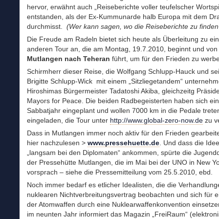
hervor, erwähnt auch „Reiseberichte voller teufelscher Wortspi
entstanden, als der Ex-Kummunarde halb Europa mit dem Dra
durchmisst.
(Wer kann sagen, wo die Reiseberichte zu finden
Die Freude am Radeln bietet sich heute als Überleitung zu ei
anderen Tour an, die am Montag, 19.7.2010, beginnt und von
Mutlangen nach Teheran
führt, um für den Frieden zu werb
Schirmherr dieser Reise, die Wolfgang Schlupp-Hauck und se
Brigitte Schlupp-Wick mit einem „Sitzliegetandem“ unternehme
Hiroshimas Bürgermeister Tadatoshi Akiba, gleichzeitg Präsid
Mayors for Peace. Die beiden Radbegeisterten haben sich ein
Sabbatjahr eingeplant und wollen 7000 km in die Pedale treten
eingeladen, die Tour unter
http://www.global-zero-now.de
zu v
Dass in Mutlangen immer noch aktiv für den Frieden gearbeitet
hier nachzulesen >
www.pressehuette.de
. Und dass die Ide
„langsam bei den Diplomaten“ ankommen, spürte die Jugendd
der Pressehütte Mutlangen, die im Mai bei der UNO in New Y
vorsprach – siehe die Pressemitteilung vom 25.5.2010, ebd.
Noch immer bedarf es etlicher Idealisten, die die Verhandlun
nuklearen Nichtverbreitungsvertrag beobachten und sich für e
der Atomwaffen durch eine Nuklearwaffenkonvention einsetzen
im neunten Jahr informiert das Magazin „FreiRaum“ (elektron