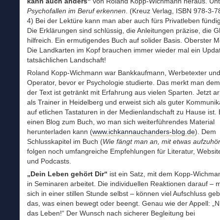
kann auch anders“
von Roland Kopp-Wichmann heraus. Unter
Psychofallen im Beruf erkennen
. (Kreuz Verlag, ISBN 978-3-
4) Bei der Lektüre kann man aber auch fürs Privatleben fündi
Die Erklärungen sind schlüssig, die Anleitungen präzise, die G
hilfreich. Ein ermutigendes Buch auf solider Basis. Oberster M
Die Landkarten im Kopf brauchen immer wieder mal ein Updat
tatsächlichen Landschaft!
Roland Kopp-Wichmann war Bankkaufmann, Werbetexter un
Operator, bevor er Psychologie studierte. Das merkt man de
der Text ist getränkt mit Erfahrung aus vielen Sparten. Jetzt ar
als Trainer in Heidelberg und erweist sich als guter Kommunik
auf etlichen Tastaturen in der Medienlandschaft zu Hause ist. 
einen Blog zum Buch, wo man sich weiterführendes Material
herunterladen kann (
www.ichkannauchanders-blog.de
). Dem
Schlusskapitel im Buch (
Wie fängt man an, mit etwas aufzuhö
folgen noch umfangreiche Empfehlungen für Literatur, Websit
und Podcasts.
„Dein Leben gehört Dir“
ist ein Satz, mit dem Kopp-Wichma
in Seminaren arbeitet. Die individuellen Reaktionen darauf – 
sich in einer stillen Stunde selbst – können viel Aufschluss ge
das, was einen bewegt oder beengt. Genau wie der Appell: „
das Leben!“ Der Wunsch nach sicherer Begleitung bei