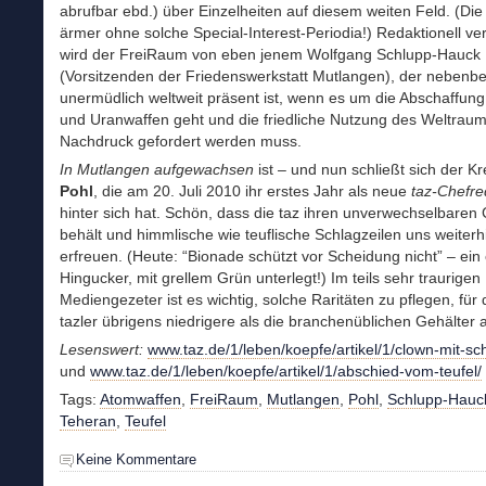
abrufbar ebd.) über Einzelheiten auf diesem weiten Feld. (Die
ärmer ohne solche Special-Interest-Periodia!) Redaktionell ve
wird der FreiRaum von eben jenem Wolfgang Schlupp-Hauck
(Vorsitzenden der Friedenswerkstatt Mutlangen), der nebenber
unermüdlich weltweit präsent ist, wenn es um die Abschaffun
und Uranwaffen geht und die friedliche Nutzung des Weltraum
Nachdruck gefordert werden muss.
In Mutlangen aufgewachsen
ist – und nun schließt sich der Kr
Pohl
, die am 20. Juli 2010 ihr erstes Jahr als neue
taz-Chefre
hinter sich hat. Schön, dass die taz ihren unverwechselbaren
behält und himmlische wie teuflische Schlagzeilen uns weiterh
erfreuen. (Heute: “Bionade schützt vor Scheidung nicht” – ein
Hingucker, mit grellem Grün unterlegt!) Im teils sehr traurigen
Mediengezeter ist es wichtig, solche Raritäten zu pflegen, für 
tazler übrigens niedrigere als die branchenüblichen Gehälter 
Lesenswert:
www.taz.de/1/leben/koepfe/artikel/1/clown-mit-schr
und
www.taz.de/1/leben/koepfe/artikel/1/abschied-vom-teufel/
Tags:
Atomwaffen
,
FreiRaum
,
Mutlangen
,
Pohl
,
Schlupp-Hauc
Teheran
,
Teufel
Keine Kommentare