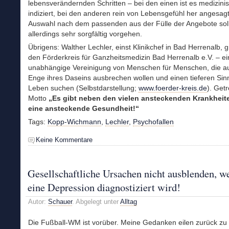
lebensverändernden Schritten – bei den einen ist es medizini
indiziert, bei den anderen rein von Lebensgefühl her angesagt
Auswahl nach dem passenden aus der Fülle der Angebote sol
allerdings sehr sorgfältig vorgehen.
Übrigens: Walther Lechler, einst Klinikchef in Bad Herrenalb, 
den Förderkreis für Ganzheitsmedizin Bad Herrenalb e.V. – ei
unabhängige Vereinigung von Menschen für Menschen, die a
Enge ihres Daseins ausbrechen wollen und einen tieferen Sin
Leben suchen (Selbstdarstellung;
www.foerder-kreis.de
). Get
Motto
„Es gibt neben den vielen ansteckenden Krankheit
eine ansteckende Gesundheit!“
Tags:
Kopp-Wichmann
,
Lechler
,
Psychofallen
Keine Kommentare
Gesellschaftliche Ursachen nicht ausblenden, w
eine Depression diagnostiziert wird!
Autor:
Schauer
. Abgelegt unter
Alltag
Die Fußball-WM ist vorüber. Meine Gedanken eilen zurück zu