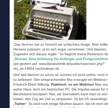
„Das Verirren hat zu Unrecht ein schlechtes Image. Man sollte
Herzens zulassen, ja es sich sogar vornehmen. Und staunen,
Zugewinn sich daraus ergibt.“ So beginnt meine Rezension d
„
Verirren. Eine Anleitung für Anfänger und Fortgeschritte
seit gestern auf www.literaturkritik.de/public/rezension.php?
rez_id=14654 nachzulesen ist.
Und weil Verirren so schön ist, komme ich nicht umhin, mich 
zu befassen. Den entsprechenden Mut erzeugte ein Webinar 
Friedrich-Ebert-Stiftung.
Praktisch, so ein Webinar!
Man mus
außer Haus, lernt am heimischen PC. Die Impulse waren für 
Berufsstand konzipiert. Klar, als JournalistIn kann man es sich
leisten, den Zug der Zeit zu verpassen. So bin ich neuerdings
„
Twitter
“. Es wird noch einige Wochen dauern, bis ich mich do