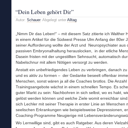
“Dein Leben gehört Dir”
Autor:
Schauer
. Abgelegt unter
Alltag
„Nimm Dir das Leben!“ – mit diesem Satz zitierte ich Walther H
in einem Artikel für die Südwest Presse Ulm Anfang der 80er J
seiner Aufforderung wollte der Arzt und Neuropsychiater aus 
passiven Embryonalhaltung herauslocken, in der etliche Men
Dasein fristen mit der ungestillten Sehnsucht, automatisch du
Nabelschnur mit allem Nötigen versorgt zu werden.
Anstatt ein unbefriedigendes Leben zu verbringen, danach zu 
und es aktiv zu formen – der Gedanke beseelt offenbar imm
Menschen, sonst wären ja all die Coaches brotlos. Die Anzahl 
Trainingsangebote wächst in einem schnellen Tempo. Es schei
guter Markt zu sein: Nachbohren in sich selbst, wo es hakt, w
gelöst werden können und welche Ziele womit erreichbar sin
sich Lechler mit seiner Therapie in erster Linie an Menschen 
seelischen Erkrankungen wie beispielsweise Depressionen, e
Coaching-Programme Neugierige mit Lebensveränderungswü
Wo Lernwillige sind, gibt es auch Ratgeber. Aus deren Vielzah