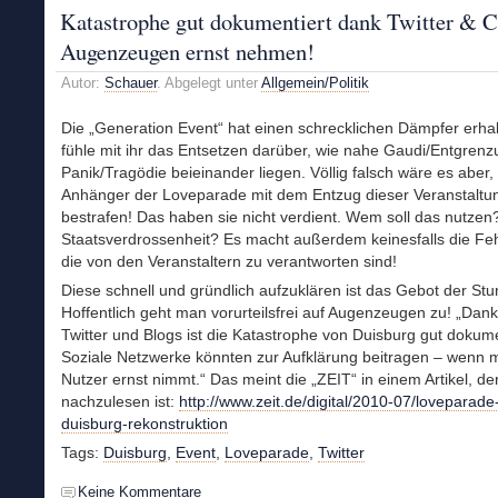
Katastrophe gut dokumentiert dank Twitter & C
Augenzeugen ernst nehmen!
Autor:
Schauer
. Abgelegt unter
Allgemein/Politik
Die „Generation Event“ hat einen schrecklichen Dämpfer erhal
fühle mit ihr das Entsetzen darüber, wie nahe Gaudi/Entgren
Panik/Tragödie beieinander liegen. Völlig falsch wäre es aber,
Anhänger der Loveparade mit dem Entzug dieser Veranstaltu
bestrafen! Das haben sie nicht verdient. Wem soll das nutzen
Staatsverdrossenheit? Es macht außerdem keinesfalls die Feh
die von den Veranstaltern zu verantworten sind!
Diese schnell und gründlich aufzuklären ist das Gebot der Stu
Hoffentlich geht man vorurteilsfrei auf Augenzeugen zu! „Dan
Twitter und Blogs ist die Katastrophe von Duisburg gut dokume
Soziale Netzwerke könnten zur Aufklärung beitragen – wenn 
Nutzer ernst nimmt.“ Das meint die „ZEIT“ in einem Artikel, der
nachzulesen ist:
http://www.zeit.de/digital/2010-07/loveparade-
duisburg-rekonstruktion
Tags:
Duisburg
,
Event
,
Loveparade
,
Twitter
Keine Kommentare