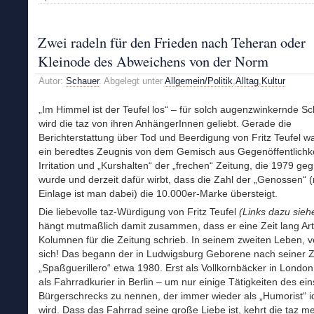
Zwei radeln für den Frieden nach Teheran oder
Kleinode des Abweichens von der Norm
Autor:
Schauer
. Abgelegt unter
Allgemein/Politik
,
Alltag
,
Kultur
„Im Himmel ist der Teufel los“ – für solch augenzwinkernde Sc
wird die taz von ihren AnhängerInnen geliebt. Gerade die
Berichterstattung über Tod und Beerdigung von Fritz Teufel w
ein beredtes Zeugnis von dem Gemisch aus Gegenöffentlichke
Irritation und „Kurshalten“ der „frechen“ Zeitung, die 1979 ge
wurde und derzeit dafür wirbt, dass die Zahl der „Genossen“ (
Einlage ist man dabei) die 10.000er-Marke übersteigt.
Die liebevolle taz-Würdigung von Fritz Teufel
(Links dazu sieh
hängt mutmaßlich damit zusammen, dass er eine Zeit lang Art
Kolumnen für die Zeitung schrieb. In seinem zweiten Leben, v
sich! Das begann der in Ludwigsburg Geborene nach seiner Ze
„Spaßguerillero“ etwa 1980. Erst als Vollkornbäcker in London
als Fahrradkurier in Berlin – um nur einige Tätigkeiten des ein
Bürgerschrecks zu nennen, der immer wieder als „Humorist“ ide
wird. Dass das Fahrrad seine große Liebe ist, kehrt die taz m