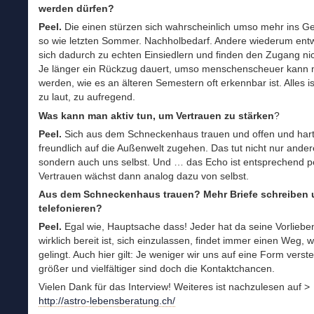
werden dürfen?
Peel.
Die einen stürzen sich wahrscheinlich umso mehr ins G
so wie letzten Sommer. Nachholbedarf. Andere wiederum entw
sich dadurch zu echten Einsiedlern und finden den Zugang ni
Je länger ein Rückzug dauert, umso menschenscheuer kann
werden, wie es an älteren Semestern oft erkennbar ist. Alles ist
zu laut, zu aufregend.
Was kann man aktiv tun, um Vertrauen zu stärken
?
Peel.
Sich aus dem Schneckenhaus trauen und offen und har
freundlich auf die Außenwelt zugehen. Das tut nicht nur ander
sondern auch uns selbst. Und … das Echo ist entsprechend po
Vertrauen wächst dann analog dazu von selbst.
Aus dem Schneckenhaus trauen? Mehr Briefe schreiben
telefonieren?
Peel.
Egal wie, Hauptsache dass! Jeder hat da seine Vorliebe
wirklich bereit ist, sich einzulassen, findet immer einen Weg, 
gelingt. Auch hier gilt: Je weniger wir uns auf eine Form verst
größer und vielfältiger sind doch die Kontaktchancen.
Vielen Dank für das Interview! Weiteres ist nachzulesen auf >
http://astro-lebensberatung.ch/