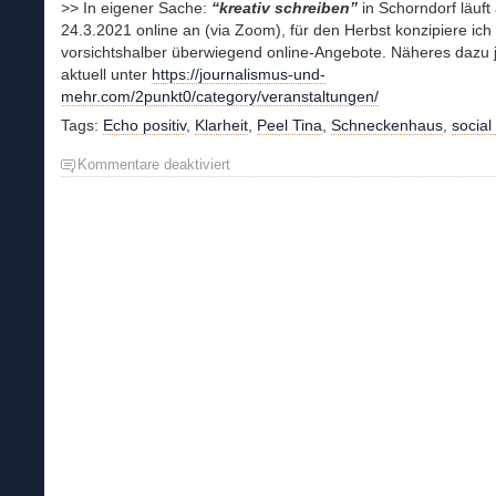
>> In eigener Sache:
“kreativ schreiben”
in Schorndorf läuft
24.3.2021 online an (via Zoom), für den Herbst konzipiere ich
vorsichtshalber überwiegend online-Angebote. Näheres dazu 
aktuell unter
https://journalismus-und-
mehr.com/2punkt0/category/veranstaltungen/
Tags:
Echo positiv
,
Klarheit
,
Peel Tina
,
Schneckenhaus
,
social
Kommentare deaktiviert
für
Sich
aus
dem
Schneckenhaus
trauen
–
trotz
social
distancing