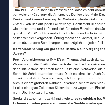
Tina Peel.
Saturn meint im Wassermann, dass es sehr darau
von welcher «Couleur» die Art unseres Denkens ist. Mehr Disz
Denken und klarere Lenkung der Gedankenpferde wird unter
«Stern» von uns auf jeden Fall verlangt. Damit steht und fällt
wie erleichternd und befreiend sich für jeden Einzelnen das J
gestaltet. Realität ist bekanntlich nichts Fixes und sehr individu
sollten wir nicht vergessen. Übung macht den Meister, und Sa
unterstützt unsere Bemühungen diesbezüglich auf jeden Fall.
Ist Verunsicherung ein größeres Thema als in vergangen
Jahren?
Peel.
Verunsicherung ist IMMER ein Thema. Und auch da rät 
Wassermann, die Position des neutralen Beobachters einzun
denn mit Abstand sieht man mehr. Es ist eine Sichtweise, die 
Schritt für Schritt erarbeiten muss. Doch es lohnt sich. Auch Ju
zurzeit ebenfalls im Wassermann, bläst ins gleiche Horn. Betr
alles in einem größeren Rahmen, erkennen wir erst den Sinn 
ist also eine gute Zeit, neue Sichtweisen zu wagen, um Einsic
mehr Überblick zu erhalten.
Social distancing
– das dämpft, wie allseits erlebbar ist.
Extreme könnten passieren, wenn die Ventile wieder geöf