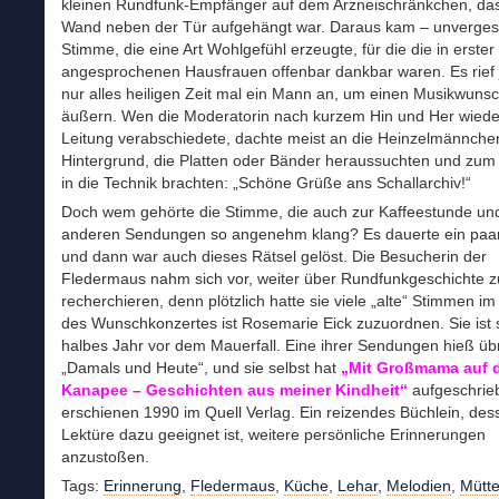
kleinen Rundfunk-Empfänger auf dem Arzneischränkchen, das
Wand neben der Tür aufgehängt war. Daraus kam – unverges
Stimme, die eine Art Wohlgefühl erzeugte, für die die in erster 
angesprochenen Hausfrauen offenbar dankbar waren. Es rief 
nur alles heiligen Zeit mal ein Mann an, um einen Musikwunsc
äußern. Wen die Moderatorin nach kurzem Hin und Her wiede
Leitung verabschiedete, dachte meist an die Heinzelmännche
Hintergrund, die Platten oder Bänder heraussuchten und zum
in die Technik brachten: „Schöne Grüße ans Schallarchiv!“
Doch wem gehörte die Stimme, die auch zur Kaffeestunde und
anderen Sendungen so angenehm klang? Es dauerte ein paar 
und dann war auch dieses Rätsel gelöst. Die Besucherin der
Fledermaus nahm sich vor, weiter über Rundfunkgeschichte z
recherchieren, denn plötzlich hatte sie viele „alte“ Stimmen i
des Wunschkonzertes ist Rosemarie Eick zuzuordnen. Sie ist s
halbes Jahr vor dem Mauerfall. Eine ihrer Sendungen hieß üb
„Damals und Heute“, und sie selbst hat
„Mit Großmama auf 
Kanapee – Geschichten aus meiner Kindheit“
aufgeschrie
erschienen 1990 im Quell Verlag. Ein reizendes Büchlein, des
Lektüre dazu geeignet ist, weitere persönliche Erinnerungen
anzustoßen.
Tags:
Erinnerung
,
Fledermaus
,
Küche
,
Lehar
,
Melodien
,
Mütte