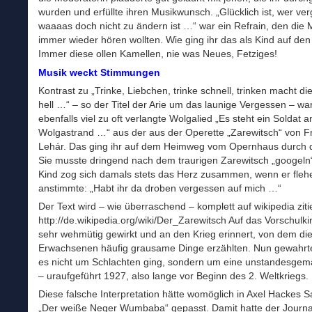
wurden und erfüllte ihren Musikwunsch. „Glücklich ist, wer verg
waaaas doch nicht zu ändern ist …“ war ein Refrain, den die
immer wieder hören wollten. Wie ging ihr das als Kind auf de
Immer diese ollen Kamellen, nie was Neues, Fetziges!
Musik weckt Stimmungen
Kontrast zu „Trinke, Liebchen, trinke schnell, trinken macht d
hell …“ – so der Titel der Arie um das launige Vergessen – wa
ebenfalls viel zu oft verlangte Wolgalied „Es steht ein Soldat 
Wolgastrand …“ aus der aus der Operette „Zarewitsch“ von F
Lehár. Das ging ihr auf dem Heimweg vom Opernhaus durch 
Sie musste dringend nach dem traurigen Zarewitsch „googel
Kind zog sich damals stets das Herz zusammen, wenn er flehe
anstimmte: „Habt ihr da droben vergessen auf mich …“
Der Text wird – wie überraschend – komplett auf wikipedia ziti
http://de.wikipedia.org/wiki/Der_Zarewitsch Auf das Vorschulki
sehr wehmütig gewirkt und an den Krieg erinnert, von dem di
Erwachsenen häufig grausame Dinge erzählten. Nun gewahrte
es nicht um Schlachten ging, sondern um eine unstandesgem
– uraufgeführt 1927, also lange vor Beginn des 2. Weltkriegs.
Diese falsche Interpretation hätte womöglich in Axel Hackes
„Der weiße Neger Wumbaba“ gepasst. Damit hatte der Journal