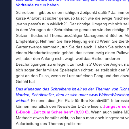
Vorfreude zu tun haben.
Schreiben – gibt es einen richtigen Zeitpunkt dafür? Ja, imme
kurze Antwort ist sicher genauso falsch wie die ewige Nische
„wann passt’s nun wirklich?“. Der richtige Umgang mit sich sel
in dem Vertagen der Schreiblaune genau so wie das richtige Pr
Setzen. Beides ist Thema unzähliger Management-Bücher. M
Empfehlung: Nehmen Sie Ihre Neigung ernst! Wenn Sie Bierd
Gartenzwerge sammeln, tun Sie das auch! Haben Sie schon 
einem Handarbeitsgenie gehört, das schon ewig einen Pullove
will, aber den Anfang nicht wagt, weil das Risiko, anderen
Beschäftigungen zu erliegen, zu hoch ist? Oder der Angler, 
sich sogar der familiäre Speiseplan richtet: er stellt sich den
geht an den Fluss, wenn er Lust auf einen Fang und das daz
Gefühl hat.
Das Managen des Schreibens ist eines der Themen von Rich
Norden, Schriftsteller, dem er sich unter www.WritersWorksho
widmet.
Er nennt dies „Ein Platz für Ihre Kreativität“. Interessie
können monatlich den Newsletter E-Zine lesen.
Jüngst ersch
E-Book „Zeit zum Schreiben“ (8,90 €).
Wenn auch seine M
Methode etwas bemüht wirkt, so kann man doch insgesamt v
Aufarbeitung des Themas profitieren.