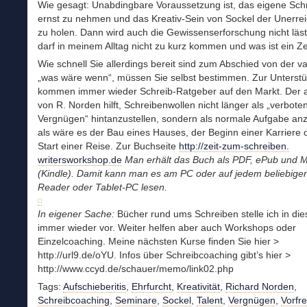
Wie gesagt: Unabdingbare Voraussetzung ist, das eigene Schr
ernst zu nehmen und das Kreativ-Sein von Sockel der Unerrei
zu holen. Dann wird auch die Gewissenserforschung nicht läs
darf in meinem Alltag nicht zu kurz kommen und was ist ein Zei
Wie schnell Sie allerdings bereit sind zum Abschied von der v
„was wäre wenn“, müssen Sie selbst bestimmen. Zur Unterst
kommen immer wieder Schreib-Ratgeber auf den Markt. Der a
von R. Norden hilft, Schreibenwollen nicht länger als „verbote
Vergnügen“ hintanzustellen, sondern als normale Aufgabe a
als wäre es der Bau eines Hauses, der Beginn einer Karriere 
Start einer Reise. Zur Buchseite
http://zeit-zum-schreiben.
writersworkshop.de
Man erhält das Buch als PDF, ePub und 
(Kindle). Damit kann man es am PC oder auf jedem beliebige
Reader oder Tablet-PC lesen.
In eigener Sache:
Bücher rund ums Schreiben stelle ich in di
immer wieder vor. Weiter helfen aber auch Workshops oder
Einzelcoaching. Meine nächsten Kurse finden Sie hier >
http://url9.de/oYU. Infos über Schreibcoaching gibt’s hier >
http://www.ccyd.de/schauer/memo/link02.php
Tags:
Aufschieberitis
,
Ehrfurcht
,
Kreativität
,
Richard Norden
,
Schreibcoaching
,
Seminare
,
Sockel
,
Talent
,
Vergnügen
,
Vorfr