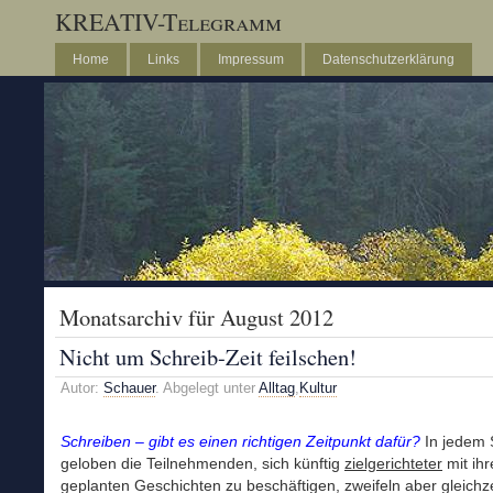
KREATIV-Telegramm
Home
Links
Impressum
Datenschutzerklärung
Monatsarchiv für August 2012
Nicht um Schreib-Zeit feilschen!
Autor:
Schauer
. Abgelegt unter
Alltag
,
Kultur
Schreiben – gibt es einen richtigen Zeitpunkt dafür?
In jedem 
geloben die Teilnehmenden, sich künftig
zielgerichteter
mit ihr
geplanten Geschichten zu beschäftigen, zweifeln aber gleichze