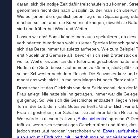
daran, sich die nötige Zeit dafür freischaufeln zu können. Str
genommen riecht das nach Disziplin, zu der man sich überwi
Wie bei jenen, die eigentlich jeden Tag einen Spaziergang ode
machen sollten, aber die Kurve nicht kriegen, obwohl sie Natu
sind und früher bei Wind und Wetter …
Lassen wir das! Sonst könnte man auch spekulieren, ob diese
verhinderten AutorInnen wohl zu jener Spezies Mensch gehör
sich das Beste immer für zuletzt aufheben. Wie zum Beispiel T
erst Nudeln und Gemüse aß, bevor er sich sein Bratenstück e
wollte. Weil er es aber an den Tellerrand geschoben hatte, um
Nudeln die Soße besser aufnehmen zu können, stieß plötzlich
seiner Schwester nach dem Fleisch. Die Schwester kurz und s
magst das wohl nicht. In meinem Magen ist noch Platz dafür.“
Drastischer ist das Gleichnis von dem Seidenschal, den der 
Frau anlegt. Nie hatte sie ihn getragen, immer war die Gelege
gut genug. So, wie sich die Geschichte entblättert, liegt ein fei
Ton in der Luft, der nichts Gutes verheißt. Und wirklich: wir er
Frau ist gestorben, der Schal soll sie auf ihrer letzten Reise be
Wer würde in diesem Fall von
„Aufschieberitis“
sprechen? Dies
trifft zu, wenn sich schmutziges Geschirr türmt und türmt, das
jedoch stets „auf morgen“ verschoben wird.
Etwas „aufzuhebe
also auch mit Ehrfurcht, mit Überhöhung und mit Verlängerun