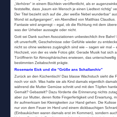
„Verhörer“ in einem Büchlein veröffentlicht, als er augenzwink
feststellte, dass „kaum ein Mensch je einen Liedtext richtig“ v
Der Titel bezieht sich auf die „der weiße Nebel wunderbar“ au
Mond ist aufgegangen“, ein Abendlied von Matthias Claudius.
Fantasie wird angeregt – egal, ob die Richtung mit dem übere
was der Urheber aussagte oder nicht.
Gott sei Dank suchen Assoziationen unbestechlich ihre Bahn! D
oft unverhofft, Geschehnisse oder Gefühle wieder zu entdecke
nicht so ohne weiteres zugänglich sind wie – sagen wir mal – 
Hochzeit, von der es viele Fotos gibt. Gerade Musik hat sich a
Türöffnerin für Atmosphärisches erwiesen, das unterschwellig
bestimmten Zeitabschnitt prägte.
Rosemarie Eick und die “Grüße ans Schallarchiv”
Zurück an den Küchentisch! Das blasse Wachstuch sieht die 
noch vor sich. Was hatte sie als Kind damals eigentlich dama
während die Mutter Gemüse schnitt und mit den Töpfen hanti
Gemalt? Gebastelt? Dazu förderte die Erinnerung nichts zuta
aber zur Mutter, deren flotte Fingerfertigkeit und Erwartung,
ihr aufmerksam bei Kleinigkeiten zur Hand gehen. Die Kulisse
nur von dem Feuer im Herd und einem dickbauchigen Schran
(Einbauküchen waren damals erst im Kommen), sondern auc