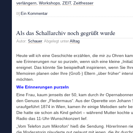
verlängern
,
Workshops
,
ZEIT
,
Zeitfresser
Ein Kommentar
Als das Schallarchiv noch gegrüßt wurde
Autor:
Schauer
. Abgelegt unter
Alltag
Heute will ich eine Geschichte erzählen, die mir zu Ohren kam
wie Erinnerungen nur so purzeln, wenn sich eine kleine „Initi
ereignet. Das könnte Sie beispielhaft inspirieren, wenn Sie Ihr
Memoiren planen oder Ihre (Groß-) Eltern „über früher“ inter
möchten.
Wie Erinnerungen purzeln
Eine Frau, kaum jenseits der 50, kam durch ihr Opernabonne
den Genuss der „Fledermaus“. Aus der Operette von Johann 
uraufgeführt 1874 in Wien, kamen ihr einige Melodien sehr be
Die hatte sie schon als Kind gehört – während Mutter kochte 
Radio das 11-Uhr-Wunschkonzert lief.
„Vom Telefon zum Mikrofon“ hieß die Sendung. HörerInnen rie
die Moderatorin plauderte gut gelaunt mit jenen, die ihr durchg