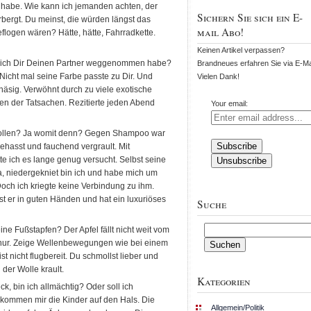
t habe. Wie kann ich jemanden achten, der
Sichern Sie sich ein E-
rbergt. Du meinst, die würden längst das
mail Abo!
flogen wären? Hätte, hätte, Fahrradkette.
Keinen Artikel verpassen?
 ich Dir Deinen Partner weggenommen habe?
Brandneues erfahren Sie via E-Mai
icht mal seine Farbe passte zu Dir. Und
Vielen Dank!
sig. Verwöhnt durch zu viele exotische
en der Tatsachen. Rezitierte jeden Abend
Your email:
 sollen? Ja womit denn? Gegen Shampoo war
gehasst und fauchend vergrault. Mit
te ich es lange genug versucht. Selbst seine
, niedergekniet bin ich und habe mich um
och ich kriegte keine Verbindung zu ihm.
t ist er in guten Händen und hat ein luxuriöses
Suche
Suchen
eine Fußstapfen? Der Apfel fällt nicht weit vom
nach:
h nur. Zeige Wellenbewegungen wie bei einem
t nicht flugbereit. Du schmollst lieber und
 der Wolle krault.
Kategorien
k, bin ich allmächtig? Oder soll ich
kommen mir die Kinder auf den Hals. Die
Allgemein/Politik