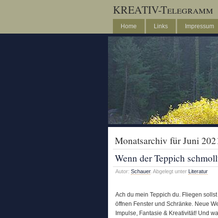
KREATIV-Telegramm
Home
Links
Impressum
Monatsarchiv für Juni 202
Wenn der Teppich schmollt s
Autor:
Schauer
. Abgelegt unter
Literatur
Ach du mein Teppich du. Fliegen sollst
öffnen Fenster und Schränke. Neue Wel
Impulse, Fantasie & Kreativität! Und w