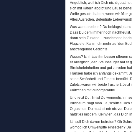
Angeblich, weil ich Dich nicht geachte
sich mit Käfern abgibt und Läuse behe
Weite gesucht haben, wenn wir öfter ge
Alles Ausreden. Beleidigte Leberwurst!
Was war das eben? Du beklagst, dass
Dass Du dem immer noch nachheulst. N
dann sein Zustand – zunehmend hochnä
Flugziele. Kam nicht mehr auf den Bod
anstrengende Gedichte.
Waaas? Ich hätte ihn besser pflegen
er allergisch, den Staubsauger hat er 
Streicheleinheiten und gut zureden hat
Fransen habe ich anfangs gekämmt. Ja
seine Schönheit und Fitness bemüht. D
Zuletzt waren wir beide frustriert. Jetz
Plätzchen mit Zuhörgarantie.
Und jetzt Du. Trittst Du womöglich in s
Birnbaum, sagt man. Ja, schüttle Dic
Orgasmus. Du machst mir nix vor. Du bis
hältst es mit dem Kleinvieh, das Dich in
Ich soll Dich davon befreien? Oh Schrec
womöglich Umweltgifte einsetzen? Da 