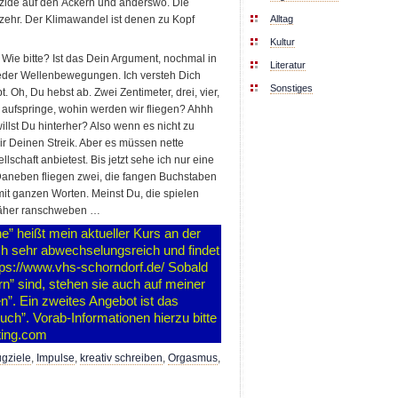
izide auf den Äckern und anderswo. Die
Alltag
zehr. Der Klimawandel ist denen zu Kopf
Kultur
? Wie bitte? Ist das Dein Argument, nochmal in
Literatur
eder Wellenbewegungen. Ich versteh Dich
Sonstiges
 Oh, Du hebst ab. Zwei Zentimeter, drei, vier,
t aufspringe, wohin werden wir fliegen? Ahhh
illst Du hinterher? Also wenn es nicht zu
ir Deinen Streik. Aber es müssen nette
chaft anbietest. Bis jetzt sehe ich nur eine
 Daneben fliegen zwei, die fangen Buchstaben
 mit ganzen Worten. Meinst Du, die spielen
 näher ranschweben …
e” heißt mein aktueller Kurs an der
ch sehr abwechselungsreich und findet
tps://www.vhs-schorndorf.de/ Sobald
rn” sind, stehen sie auch auf meiner
”. Ein zweites Angebot ist das
uch”. Vorab-Informationen hierzu bitte
ting.com
ugziele
,
Impulse
,
kreativ schreiben
,
Orgasmus
,