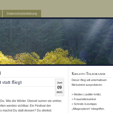
Datenschutzerklärung
1
Kreativ-Telegramm
tatt fliegt
Dieser Blog will unterhaltsam
Juni
Blickwinkel ausprobieren.
09
2021
> Medien (-politik/-kritik)
> Frauenblickwinkel
 Du. Wie die Wörter. Überall surren sie umher,
> Schreib-/Lesetipps
ten werden sichtbar. Ein Festival der
„Alltagsspitzen“ inbegriffen.
as machst Du statt dessen? Du streikst.