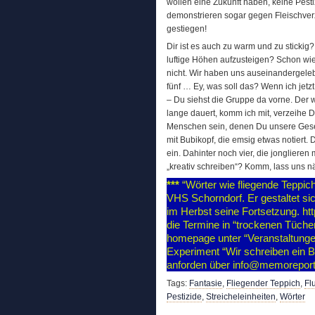
wollen eine Zukunft haben, keine Pest
demonstrieren sogar gegen Fleischver
gestiegen!
Dir ist es auch zu warm und zu stickig
luftige Höhen aufzusteigen? Schon wi
nicht. Wir haben uns auseinandergelebt.
fünf … Ey, was soll das? Wenn ich jetz
– Du siehst die Gruppe da vorne. Der w
lange dauert, komm ich mit, verzeihe D
Menschen sein, denen Du unsere Gesells
mit Bubikopf, die emsig etwas notiert.
ein. Dahinter noch vier, die jonglieren
„kreativ schreiben“? Komm, lass uns
***
“Wörter wie fliegende Teppich
VHS Schorndorf. Er gestaltet si
im Herbst seine Fortsetzung. ht
die Termine in “trockenen Tüche
homepage unter “Veranstaltungen
Experiment “Wir schreiben ein B
anforden über info@memorepor
Tags:
Fantasie
,
Fliegender Teppich
,
Fl
Pestizide
,
Streicheleinheiten
,
Wörter