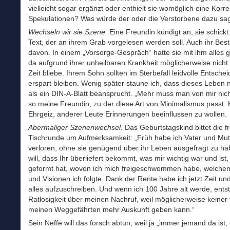
vielleicht sogar ergänzt oder enthielt sie womöglich eine Korrek
Spekulationen? Was würde der oder die Verstorbene dazu sa
Wechseln wir sie Szene.
Eine Freundin kündigt an, sie schickt
Text, der an ihrem Grab vorgelesen werden soll. Auch ihr Best
davon. In einem „Vorsorge-Gespräch“ hatte sie mit ihm alles g
da aufgrund ihrer unheilbaren Krankheit möglicherweise nicht
Zeit bliebe. Ihrem Sohn sollten im Sterbefall leidvolle Entsch
erspart bleiben. Wenig später staune ich, dass dieses Leben 
als ein DIN-A-Blatt beansprucht. „Mehr muss man von mir nich
so meine Freundin, zu der diese Art von Minimalismus passt. K
Ehrgeiz, anderer Leute Erinnerungen beeinflussen zu wollen.
Abermaliger Szenenwechsel.
Das Geburtstagskind bittet die fr
Tischrunde um Aufmerksamkeit: „Früh habe ich Vater und Mut
verloren, ohne sie genügend über ihr Leben ausgefragt zu ha
will, dass Ihr überliefert bekommt, was mir wichtig war und ist
geformt hat, wovon ich mich freigeschwommen habe, welche
und Visionen ich folgte. Dank der Rente habe ich jetzt Zeit u
alles aufzuschreiben. Und wenn ich 100 Jahre alt werde, ents
Ratlosigkeit über meinen Nachruf, weil möglicherweise keiner
meinen Weggefährten mehr Auskunft geben kann.“
Sein Neffe will das forsch abtun, weil ja „immer jemand da ist,