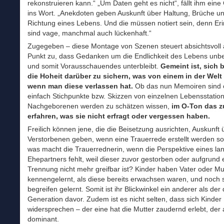
rekonstruieren kann.“ „Um Daten geht es nicht“, fällt ihm eine
ins Wort. „Anekdoten geben Auskunft über Haltung, Brüche u
Richtung eines Lebens. Und die müssen notiert sein, denn E
sind vage, manchmal auch lückenhaft.“
Zugegeben – diese Montage von Szenen steuert absichtsvoll 
Punkt zu, dass Gedanken um die Endlichkeit des Lebens unbel
und somit Vorausschauendes unterbleibt.
Gemeint ist, sich 
die Hoheit darüber zu sichern, was von einem in der Welt 
wenn man diese verlassen hat.
Ob das nun Memoiren sind 
einfach Stichpunkte bzw. Skizzen von einzelnen Lebensstation
Nachgeborenen werden zu schätzen wissen,
im O-Ton das z
erfahren, was sie nicht erfragt oder vergessen haben.
Freilich können jene, die die Beisetzung ausrichten, Auskunft
Verstorbenen geben, wenn eine Trauerrede erstellt werden so
was macht die Trauerrednerin, wenn die Perspektive eines la
Ehepartners fehlt, weil dieser zuvor gestorben oder aufgrund 
Trennung nicht mehr greifbar ist? Kinder haben Vater oder Mut
kennengelernt, als diese bereits erwachsen waren, und noch s
begreifen gelernt. Somit ist ihr Blickwinkel ein anderer als der 
Generation davor. Zudem ist es nicht selten, dass sich Kinder
widersprechen – der eine hat die Mutter zaudernd erlebt, der 
dominant.