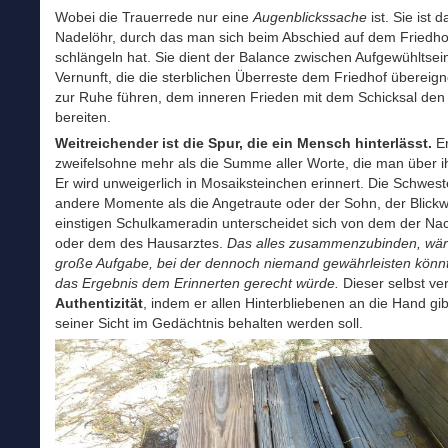
Wobei die Trauerrede nur eine
Augenblickssache
ist. Sie ist d
Nadelöhr, durch das man sich beim Abschied auf dem Friedho
schlängeln hat. Sie dient der Balance zwischen Aufgewühltsei
Vernunft, die die sterblichen Überreste dem Friedhof übereigne
zur Ruhe führen, dem inneren Frieden mit dem Schicksal de
bereiten.
Weitreichender ist die Spur, die ein Mensch hinterlässt.
Er
zweifelsohne mehr als die Summe aller Worte, die man über ihn
Er wird unweigerlich in Mosaiksteinchen erinnert. Die Schwest
andere Momente als die Angetraute oder der Sohn, der Blickw
einstigen Schulkameradin unterscheidet sich von dem der Na
oder dem des Hausarztes.
Das alles zusammenzubinden, wär
große Aufgabe, bei der dennoch niemand gewährleisten könn
das Ergebnis dem Erinnerten gerecht würde.
Dieser selbst ver
Authentizität
, indem er allen Hinterbliebenen an die Hand gi
seiner Sicht im Gedächtnis behalten werden soll.