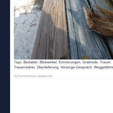
Tags:
Bestatter
,
Blickwinkel
,
Erinnerungen
,
Grabrede
,
Trauer
,
Trauerredner
,
Überlieferung
,
Vorsorge-Gespräch
,
Weggefährt
Kommentare deaktiviert
für
Trauer
&
Erinnerung