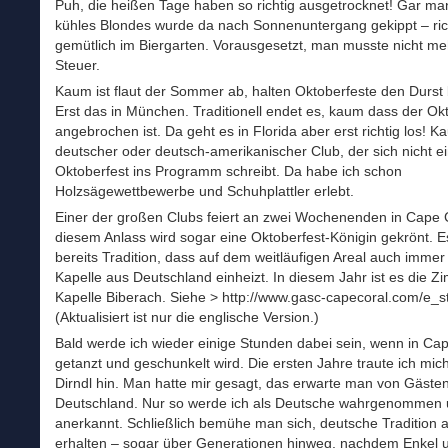
Puh, die heißen Tage haben so richtig ausgetrocknet! Gar m
kühles Blondes wurde da nach Sonnenuntergang gekippt – ric
gemütlich im Biergarten. Vorausgesetzt, man musste nicht me
Steuer.
Kaum ist flaut der Sommer ab, halten Oktoberfeste den Durst
Erst das in München. Traditionell endet es, kaum dass der Ok
angebrochen ist. Da geht es in Florida aber erst richtig los! K
deutscher oder deutsch-amerikanischer Club, der sich nicht e
Oktoberfest ins Programm schreibt. Da habe ich schon
Holzsägewettbewerbe und Schuhplattler erlebt.
Einer der großen Clubs feiert an zwei Wochenenden in Cape 
diesem Anlass wird sogar eine Oktoberfest-Königin gekrönt. E
bereits Tradition, dass auf dem weitläufigen Areal auch immer
Kapelle aus Deutschland einheizt. In diesem Jahr ist es die Z
Kapelle Biberach. Siehe > http://www.gasc-capecoral.com/e_s
(Aktualisiert ist nur die englische Version.)
Bald werde ich wieder einige Stunden dabei sein, wenn in Ca
getanzt und geschunkelt wird. Die ersten Jahre traute ich mich
Dirndl hin. Man hatte mir gesagt, das erwarte man von Gäste
Deutschland. Nur so werde ich als Deutsche wahrgenommen
anerkannt. Schließlich bemühe man sich, deutsche Tradition a
erhalten – sogar über Generationen hinweg, nachdem Enkel 