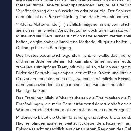
therapeutische Tiefe zu einer spannenden Lektüre, aus der un
Veröffentlichung eines Ausschnitts erlaubt wurde. Der Schlus
dem Zitat ist der Pressemitteilung über das Buch entnommen.
>>Meine Mutter wirkte (…) sichtlich mitgenommen, vermutlic
sie sich immer wieder Vorwürfe, zumal doch unter Einsatz von 
Mühe und viel Geld Bestes für mich hätte erreicht werden soll
hoffen, es gibt später einmal eine Methode, dir gut zu helfen«
Option galt ihr als Beruhigung.
Des Trostes bedurfte ich eigentlich nicht, ich wollte doch nur
und seine Bilder verstehen. Ich kam als unternehmungsfreudi
zuweilen aufmüpfiges Teeny mit mir und so, wie ich war, gut z
Bilder der Bestrahlungslampen, der weißen Kraken und ihrer
Glotzaugen tauchten noch ein-, zweimal in nächtlichen Episod
dann verschwanden sie aus meinen Tag- wie auch aus den
Nachtgedanken.
Das Erstaunen blieb. Woher zauberten die Traumwelten die Bi
Empfindungen, die mein Gemüt träumend derart lebhaft errei
Warum gerade jetzt, mehr als zehn Jahre nach dem Ereignis?
Mittlerweile bietet die Gehirnforschung eine Antwort: Das so d
Nachempfinden aus einer weit zurückliegenden, kaum erinne
Episode taucht tatsächlich aus genau jenen Regionen des Geh