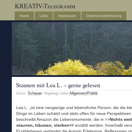
KREATIV-Telegramm
Home
Links
Impressum
Datenschutzerklärung
Staunen mit Lea L. – gerne gelesen
Autor:
Schauer
. Abgelegt unter
Allgemein/Politik
Lea L. „ist eine neugierige und lebensfrohe Person, die die kl
Dinge im Leben schätzt und stets offen für neue Perspektiven 
beschreibt Amazon die Lebensmomente, die in >>
Nichts weit
staunen, träumen, sterben<<
erzählt werden. Innerhalb ver
Erzählebenen verbindet die Autorin Erlebnisse, Reflexionen u