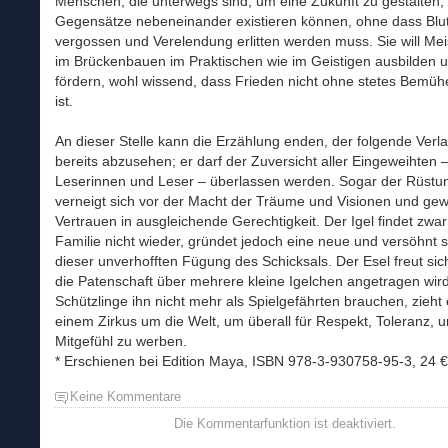
Menschen, die unterwegs sind, um eine Zukunft zu gestalten, 
Gegensätze nebeneinander existieren können, ohne dass Blu
vergossen und Verelendung erlitten werden muss. Sie will Me
im Brückenbauen im Praktischen wie im Geistigen ausbilden 
fördern, wohl wissend, dass Frieden nicht ohne stetes Bemüh
ist.
An dieser Stelle kann die Erzählung enden, der folgende Verlau
bereits abzusehen; er darf der Zuversicht aller Eingeweihten –
Leserinnen und Leser – überlassen werden. Sogar der Rüstun
verneigt sich vor der Macht der Träume und Visionen und gew
Vertrauen in ausgleichende Gerechtigkeit. Der Igel findet zwar
Familie nicht wieder, gründet jedoch eine neue und versöhnt s
dieser unverhofften Fügung des Schicksals. Der Esel freut sich
die Patenschaft über mehrere kleine Igelchen angetragen wird.
Schützlinge ihn nicht mehr als Spielgefährten brauchen, zieht 
einem Zirkus um die Welt, um überall für Respekt, Toleranz, 
Mitgefühl zu werben.
* Erschienen bei Edition Maya, ISBN 978-3-930758-95-3, 24 €
Keine Kommentare
Die Kommentarfunktion ist deaktiviert.