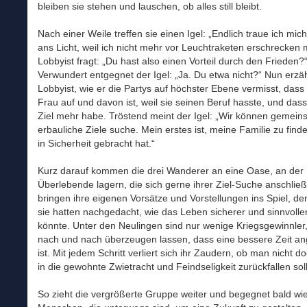
bleiben sie stehen und lauschen, ob alles still bleibt.
Nach einer Weile treffen sie einen Igel: „Endlich traue ich mic
ans Licht, weil ich nicht mehr vor Leuchtraketen erschrecken 
Lobbyist fragt: „Du hast also einen Vorteil durch den Frieden?
Verwundert entgegnet der Igel: „Ja. Du etwa nicht?“ Nun erzäh
Lobbyist, wie er die Partys auf höchster Ebene vermisst, dass
Frau auf und davon ist, weil sie seinen Beruf hasste, und dass
Ziel mehr habe. Tröstend meint der Igel: „Wir können gemei
erbauliche Ziele suche. Mein erstes ist, meine Familie zu finde
in Sicherheit gebracht hat.“
Kurz darauf kommen die drei Wanderer an eine Oase, an der
Überlebende lagern, die sich gerne ihrer Ziel-Suche anschließ
bringen ihre eigenen Vorsätze und Vorstellungen ins Spiel, d
sie hatten nachgedacht, wie das Leben sicherer und sinnvoll
könnte. Unter den Neulingen sind nur wenige Kriegsgewinnler,
nach und nach überzeugen lassen, dass eine bessere Zeit a
ist. Mit jedem Schritt verliert sich ihr Zaudern, ob man nicht do
in die gewohnte Zwietracht und Feindseligkeit zurückfallen soll
So zieht die vergrößerte Gruppe weiter und begegnet bald wi