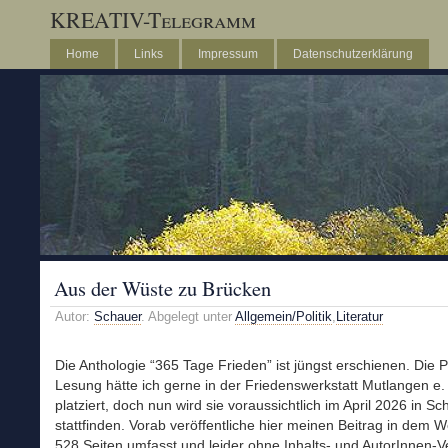
KREATIV-Telegramm
Home
Links
Impressum
Datenschutzerklärung
Aus der Wüste zu Brücken
Autor:
Schauer
. Abgelegt unter
Allgemein/Politik
,
Literatur
Die Anthologie “365 Tage Frieden” ist jüngst erschienen. Die 
Lesung hätte ich gerne in der Friedenswerkstatt Mutlangen e.
platziert, doch nun wird sie voraussichtlich im April 2026 in Sc
stattfinden. Vorab veröffentliche hier meinen Beitrag in dem W
528 Seiten umfasst und leider ohne Inhalts- und AutorInnen-V