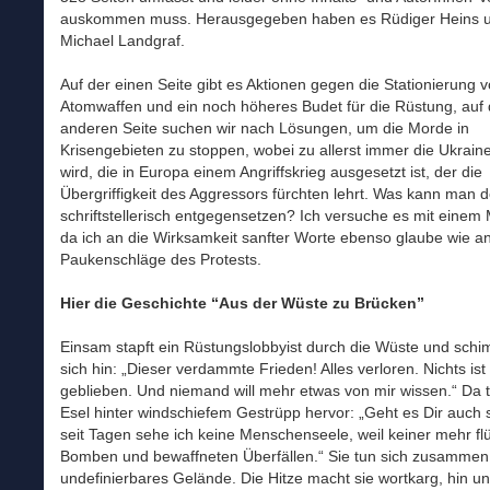
auskommen muss. Herausgegeben haben es Rüdiger Heins 
Michael Landgraf.
Auf der einen Seite gibt es Aktionen gegen die Stationierung 
Atomwaffen und ein noch höheres Budet für die Rüstung, auf 
anderen Seite suchen wir nach Lösungen, um die Morde in
Krisengebieten zu stoppen, wobei zu allerst immer die Ukrain
wird, die in Europa einem Angriffskrieg ausgesetzt ist, der die
Übergriffigkeit des Aggressors fürchten lehrt. Was kann man 
schriftstellerisch entgegensetzen? Ich versuche es mit einem
da ich an die Wirksamkeit sanfter Worte ebenso glaube wie a
Paukenschläge des Protests.
Hier die Geschichte “Aus der Wüste zu Brücken”
Einsam stapft ein Rüstungslobbyist durch die Wüste und schim
sich hin: „Dieser verdammte Frieden! Alles verloren. Nichts ist
geblieben. Und niemand will mehr etwas von mir wissen.“ Da tr
Esel hinter windschiefem Gestrüpp hervor: „Geht es Dir auch
seit Tagen sehe ich keine Menschenseele, weil keiner mehr flü
Bomben und bewaffneten Überfällen.“ Sie tun sich zusammen,
undefinierbares Gelände. Die Hitze macht sie wortkarg, hin u