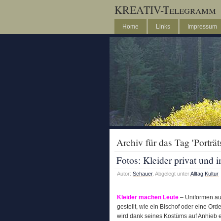
KREATIV-Telegramm
Home
Links
Impressum
Archiv für das Tag 'Porträt
Fotos: Kleider privat und 
Autor:
Schauer
. Abgelegt unter
Alltag
,
Kultur
Kleider machen Leute
– Uniformen auc
gestellt, wie ein Bischof oder eine Or
wird dank seines Kostüms auf Anhieb er