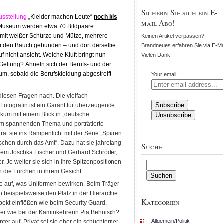
Sichern Sie sich ein E-
usstellung
„Kleider machen Leute“
noch bis
mail Abo!
-Museum werden etwa 70 Bildpaare
r mit weißer Schürze und Mütze, mehrere
Keinen Artikel verpassen?
um den Bauch gebunden – und dort derselbe
Brandneues erfahren Sie via E-Mai
nicht ansieht. Welche Kluft bringt nun
Vielen Dank!
 Geltung? Ähneln sich der Berufs- und der
um, sobald die Berufskleidung abgestreift
Your email:
diesen Fragen nach. Die vielfach
Fotografin ist ein Garant für überzeugende
likum mit einem Blick in „deutsche
m spannenden Thema und porträtierte
rat sie ins Rampenlicht mit der Serie „Spuren
chen durch das Amt“. Dazu hat sie jahrelang
Suche
derem Joschka Fischer und Gerhard Schröder,
. Je weiter sie sich in ihre Spitzenpositionen
Suchen
n die Furchen in ihrem Gesicht.
nach:
age auf, was Uniformen bewirken. Beim Träger
 beispielsweise den Platz in der Hierarchie
Kategorien
ekt einflößen wie beim Security Guard.
er wie bei der Kaminkehrerin Pia Behnisch?
Allgemein/Politik
nter auf. Privat sei sie eher ein schüchterner