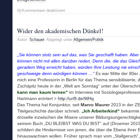
Kommentare deaktiviert
für
Seine
Feigheit
verstört
Wider den akademischen Dünkel!
den
Autor:
Schauer
. Abgelegt unter
Allgemein/Politik
Herrn
Staatsanwalt
„Sie können stolz sein auf das, was Sie geschafft haben. Aber
können nicht mit allen darüber reden. Denn die, die das Gleic
geradem Weg erreicht haben, würden Ihre Leistung nie einsc
geschweige denn würdigen können …“
Es war Mitte der 80er 
mich eine Professorin in Berlin für das Thema sensibilisierte, 
Zschäpitz heute in der „Welt am Sonntag“ unter der Überschri
kann man kaum lernen“
im Interview mit Soziologieprofesso
Hartmann erörtert >
http://url9.de/WHq
Das Thema hat Konjunktur, seit
Marco Maurer
2013 in der ZE
Titelgeschichte darüber schrieb.
„Ich Arbeiterkind“
bekannte
dröselte inzwischen die Misere unserer Bildungsungerechtigkei
seinem Buch „DU BLEIBST WAS DU BIST“ auf (Droemer 2015
schildert die Hindernisse von jenen, die über die Ebene ihrer E
hinauswachsen wollen. Früher sprach man vom „Stallgeruch“,