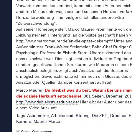
Vorwärtskommen konzentriert, kann mit seinen Antennen nicht
anderen Mileus unterwegs sein und so seinen Horizont ver
bre
Horizonterweiterung – nur zielgerichtet, alles andere wäre
“Zeitverschwendung”.
Auf seiner Homepage stellt Marco Maurer Prominente vor, die 
„bildungsfernem Hintergrund“ an die Spitze geschafft haben >
http://www.marcomaurer.de/an-die-spitze-gekampft/ Unter a
Außenminister Frank-Walter Steinmeier, Bahn-Chef Rüdiger 
Psychologie-Professorin Elsbeth Stern. Übereinstimmend das
dass es schwer war. Dies liegt nicht an individuellen Gegeben
sondern gesellschaftlichen Strukturen, wie Maurer in seinem 
anschaulich belegt. Es zeigt auch Ansätze auf, die Besseres
ermöglichen. Gewünscht hätte ich mir noch ein Glossar, das d
Ansätze oder Quellen darüber konzentriert auflistet.
Marco Maurer.
Du bleibst was du bist. Warum bei uns imm
die soziale Herkunft entscheidet
.
381 Seiten, Droemer, 201
http://www.dubleibstwasdubist.de/
Hier gibt der Autor über das
einem Video Auskunft.
Tags:
Akademiker
,
Arbeiterkind
,
Bildung
,
Die ZEIT
,
Droemer
,
El
Karriere
,
Maurer Marco
Keine Kommentare