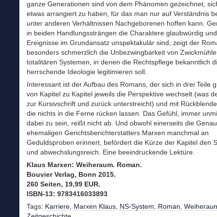
ganze Generationen sind von dem Phänomen gezeichnet, sic
etwas arrangiert zu haben, für das man nur auf Verständnis b
unter anderen Verhältnissen Nachgeborenen hoffen kann. Ge
in beiden Handlungssträngen die Charaktere glaubwürdig und
Ereignisse im Grundansatz unspektakulär sind, zeigt der Ro
besonders schmerzlich die Unbezwingbarkeit von Zwickmühle
totalitären Systemen, in denen die Rechtspflege bekanntlich d
herrschende Ideologie legitimieren soll.
Interessant ist der Aufbau des Romans, der sich in drei Teile gl
von Kapitel zu Kapitel jeweils die Perspektive wechselt (was 
zur Kursivschrift und zurück unterstreicht) und mit Rückblende
die nichts in die Ferne rücken lassen. Das Gefühl, immer unmi
dabei zu sein, reißt nicht ab. Und obwohl einerseits die Genau
ehemaligen Gerichtsberichterstatters Marxen manchmal an
Geduldsproben erinnert, befördert die Kürze der Kapitel den Sto
und abwechslungsreich. Eine beeindruckende Lektüre.
Klaus Marxen: Weiheraum. Roman.
Bouvier Verlag, Bonn 2015.
260 Seiten, 19,99 EUR.
ISBN-13: 9783416033893
Tags:
Karriere
,
Marxen Klaus
,
NS-System
,
Roman
,
Weiherau
Zeitgeschichte