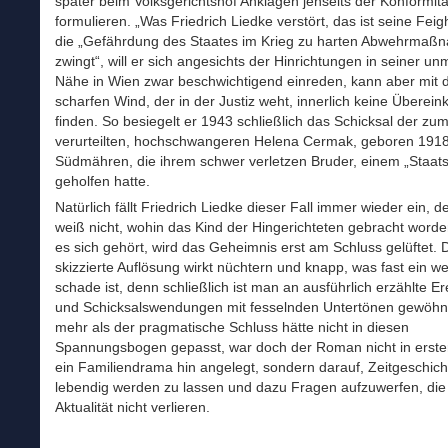
später beim Volksgerichtshof Anklagen jenseits der Konformitä
formulieren. „Was Friedrich Liedke verstört, das ist seine Feig
die „Gefährdung des Staates im Krieg zu harten Abwehrmaß
zwingt“, will er sich angesichts der Hinrichtungen in seiner un
Nähe in Wien zwar beschwichtigend einreden, kann aber mit
scharfen Wind, der in der Justiz weht, innerlich keine Überein
finden. So besiegelt er 1943 schließlich das Schicksal der zu
verurteilten, hochschwangeren Helena Cermak, geboren 1918
Südmähren, die ihrem schwer verletzen Bruder, einem „Staats
geholfen hatte.
Natürlich fällt Friedrich Liedke dieser Fall immer wieder ein, d
weiß nicht, wohin das Kind der Hingerichteten gebracht worden
es sich gehört, wird das Geheimnis erst am Schluss gelüftet. D
skizzierte Auflösung wirkt nüchtern und knapp, was fast ein w
schade ist, denn schließlich ist man an ausführlich erzählte Er
und Schicksalswendungen mit fesselnden Untertönen gewöhn
mehr als der pragmatische Schluss hätte nicht in diesen
Spannungsbogen gepasst, war doch der Roman nicht in erster
ein Familiendrama hin angelegt, sondern darauf, Zeitgeschich
lebendig werden zu lassen und dazu Fragen aufzuwerfen, die
Aktualität nicht verlieren.