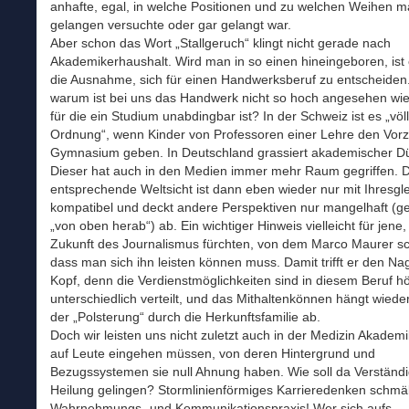
anhafte, egal, in welche Positionen und zu welchen Weihen m
gelangen versuchte oder gar gelangt war.
Aber schon das Wort „Stallgeruch“ klingt nicht gerade nach
Akademikerhaushalt. Wird man in so einen hineingeboren, ist
die Ausnahme, sich für einen Handwerksberuf zu entscheiden
warum ist bei uns das Handwerk nicht so hoch angesehen wie
für die ein Studium unabdingbar ist? In der Schweiz ist es „völl
Ordnung“, wenn Kinder von Professoren einer Lehre den Vor
Gymnasium geben. In Deutschland grassiert akademischer Dü
Dieser hat auch in den Medien immer mehr Raum gegriffen. D
entsprechende Weltsicht ist dann eben wieder nur mit Ihresgl
kompatibel und deckt andere Perspektiven nur mangelhaft (ge
„von oben herab“) ab. Ein wichtiger Hinweis vielleicht für jene,
Zukunft des Journalismus fürchten, von dem Marco Maurer sc
dass man sich ihn leisten können muss. Damit trifft er den Na
Kopf, denn die Verdienstmöglichkeiten sind in diesem Beruf h
unterschiedlich verteilt, und das Mithaltenkönnen hängt wied
der „Polsterung“ durch die Herkunftsfamilie ab.
Doch wir leisten uns nicht zuletzt auch in der Medizin Akademi
auf Leute eingehen müssen, von deren Hintergrund und
Bezugssystemen sie null Ahnung haben. Wie soll da Verständ
Heilung gelingen? Stormlinienförmiges Karrieredenken schmäl
Wahrnehmungs- und Kommunikationspraxis! Wer sich aufs