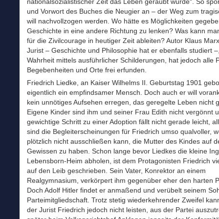
nationalsozialistischer Zeit das Leben geraubt wurde“. So spor
und Vorwort des Buches die Neugier an – der Weg zum tragi
will nachvollzogen werden. Wo hätte es Möglichkeiten gegebe
Geschichte in eine andere Richtung zu lenken? Was kann ma
für die Zivilcourage in heutiger Zeit ableiten? Autor Klaus Mar
Jurist – Geschichte und Philosophie hat er ebenfalls studiert –
Wahrheit mittels ausführlicher Schilderungen, hat jedoch alle
Begebenheiten und Orte frei erfunden.
Friedrich Liedke, an Kaiser Wilhelms II. Geburtstag 1901 gebor
eigentlich ein empfindsamer Mensch. Doch auch er will vora
kein unnötiges Aufsehen erregen, das geregelte Leben nicht 
Eigene Kinder sind ihm und seiner Frau Edith nicht vergönnt 
gewichtige Schritt zu einer Adoption fällt nicht gerade leicht, al
sind die Begleiterscheinungen für Friedrich umso qualvoller, we
plötzlich nicht ausschließen kann, die Mutter des Kindes auf 
Gewissen zu haben. Schon lange bevor Liedkes die kleine Ing
Lebensborn-Heim abholen, ist dem Protagonisten Friedrich vi
auf den Leib geschrieben. Sein Vater, Konrektor an einem
Realgymnasium, verkörpert ihm gegenüber eher den harten 
Doch Adolf Hitler findet er anmaßend und verübelt seinem S
Parteimitgliedschaft. Trotz stetig wiederkehrender Zweifel kan
der Jurist Friedrich jedoch nicht leisten, aus der Partei auszut