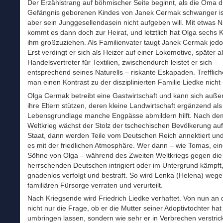
Der Erzählstrang auf böhmischer Seite beginnt, als die Oma d
Gefängnis geborenen Kindes von Janek Cermak schwanger is
aber sein Junggesellendasein nicht aufgeben will. Mit etwas N
kommt es dann doch zur Heirat, und letztlich hat Olga sechs 
ihm großzuziehen. Als Familienvater taugt Janek Cermak jedo
Erst verdingt er sich als Heizer auf einer Lokomotive, später a
Handelsvertreter für Textilien, zwischendurch leistet er sich –
entsprechend seines Naturells – riskante Eskapaden. Trefflic
man einen Kontrast zu der disziplinierten Familie Liedke nicht
Olga Cermak betreibt eine Gastwirtschaft und kann sich auß
ihre Eltern stützen, deren kleine Landwirtschaft ergänzend als
Lebensgrundlage manche Engpässe abmildern hilft. Nach de
Weltkrieg wächst der Stolz der tschechischen Bevölkerung auf
Staat, dann werden Teile vom Deutschen Reich annektiert und 
es mit der friedlichen Atmosphäre. Wer dann – wie Tomas, ein
Söhne von Olga – während des Zweiten Weltkriegs gegen die
herrschenden Deutschen intrigiert oder im Untergrund kämpft,
gnadenlos verfolgt und bestraft. So wird Lenka (Helena) wege
familiären Fürsorge verraten und verurteilt.
Nach Kriegsende wird Friedrich Liedke verhaftet. Von nun an q
nicht nur die Frage, ob er die Mutter seiner Adoptivtochter hat
umbringen lassen, sondern wie sehr er in Verbrechen verstrick