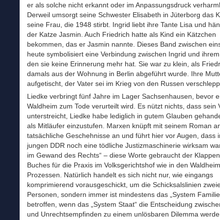
er als solche nicht erkannt oder im Anpassungsdruck verharml
Derweil umsorgt seine Schwester Elisabeth in Jüterborg das 
seine Frau, die 1948 stirbt. Ingrid liebt ihre Tante Lisa und hä
der Katze Jasmin. Auch Friedrich hatte als Kind ein Kätzchen
bekommen, das er Jasmin nannte. Dieses Band zwischen ein
heute symbolisiert eine Verbindung zwischen Ingrid und ihrem
den sie keine Erinnerung mehr hat. Sie war zu klein, als Fried
damals aus der Wohnung in Berlin abgeführt wurde. Ihre Mutte
aufgetischt, der Vater sei im Krieg von den Russen verschlep
Liedke verbringt fünf Jahre im Lager Sachsenhausen, bevor er
Waldheim zum Tode verurteilt wird. Es nützt nichts, dass sein 
unterstreicht, Liedke habe lediglich in gutem Glauben gehande
als Mitläufer einzustufen. Marxen knüpft mit seinem Roman a
tatsächliche Geschehnisse an und führt hier vor Augen, dass i
jungen DDR noch eine tödliche Justizmaschinerie wirksam war
im Gewand des Rechts“ – diese Worte gebraucht der Klappen
Buches für die Praxis im Volksgerichtshof wie in den Waldhei
Prozessen. Natürlich handelt es sich nicht nur, wie eingangs
komprimierend vorausgeschickt, um die Schicksalslinien zwei
Personen, sondern immer ist mindestens das „System Familie
betroffen, wenn das „System Staat“ die Entscheidung zwisch
und Unrechtsempfinden zu einem unlösbaren Dilemma werden 