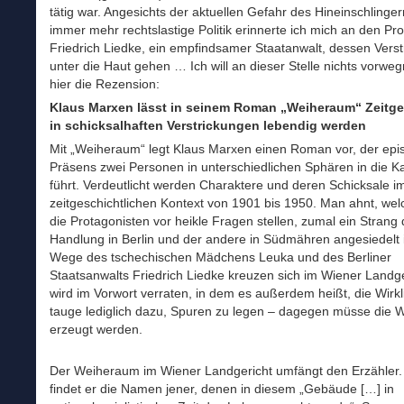
tätig war. Angesichts der aktuellen Gefahr des Hineinschlinger
immer mehr rechtslastige Politik erinnerte ich mich an den Pr
Friedrich Liedke, ein empfindsamer Staatanwalt, dessen Vers
unter die Haut gehen … Ich will an dieser Stelle nichts vorw
hier die Rezension:
Klaus Marxen lässt in seinem Roman „Weiheraum“ Zeitge
in schicksalhaften
Verstrickungen lebendig werden
Mit „Weiheraum“ legt Klaus Marxen einen Roman vor, der epi
Präsens zwei Personen in unterschiedlichen Sphären in die K
führt. Verdeutlicht werden Charaktere und deren Schicksale i
zeitgeschichtlichen Kontext von 1901 bis 1950. Man ahnt, wel
die Protagonisten vor heikle Fragen stellen, zumal ein Strang 
Handlung in Berlin und der andere in Südmähren angesiedelt i
Wege des tschechischen Mädchens Leuka und des Berliner
Staatsanwalts Friedrich Liedke kreuzen sich im Wiener Landge
wird im Vorwort verraten, in dem es außerdem heißt, die Wirkl
tauge lediglich dazu, Spuren zu legen – dagegen müsse die W
erzeugt werden.
Der Weiheraum im Wiener Landgericht umfängt den Erzähler.
findet er die Namen jener, denen in diesem „Gebäude […] in