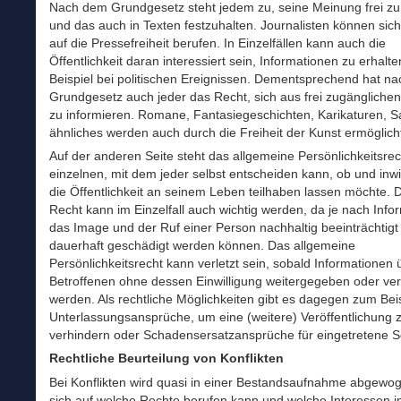
Nach dem Grundgesetz steht jedem zu, seine Meinung frei z
und das auch in Texten festzuhalten. Journalisten können si
auf die Pressefreiheit berufen. In Einzelfällen kann auch die
Öffentlichkeit daran interessiert sein, Informationen zu erhalt
Beispiel bei politischen Ereignissen. Dementsprechend hat n
Grundgesetz auch jeder das Recht, sich aus frei zugängliche
zu informieren. Romane, Fantasiegeschichten, Karikaturen, S
ähnliches werden auch durch die Freiheit der Kunst ermöglich
Auf der anderen Seite steht das allgemeine Persönlichkeitsrec
einzelnen, mit dem jeder selbst entscheiden kann, ob und inwi
die Öffentlichkeit an seinem Leben teilhaben lassen möchte. 
Recht kann im Einzelfall auch wichtig werden, da je nach Info
das Image und der Ruf einer Person nachhaltig beeinträchtigt
dauerhaft geschädigt werden können. Das allgemeine
Persönlichkeitsrecht kann verletzt sein, sobald Informationen 
Betroffenen ohne dessen Einwilligung weitergegeben oder verö
werden. Als rechtliche Möglichkeiten gibt es dagegen zum Bei
Unterlassungsansprüche, um eine (weitere) Veröffentlichung 
verhindern oder Schadensersatzansprüche für eingetretene 
Rechtliche Beurteilung von Konflikten
Bei Konflikten wird quasi in einer Bestandsaufnahme abgewo
sich auf welche Rechte berufen kann und welche Interessen im