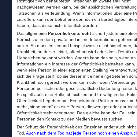
Richtigkeit von behaupteten Tatsachen im Zweifelsfall nicht
nachgewiesen werden kann, bei der absichtlichen Verbreitung
Tatsachen als Verleumdung. Wenn Informationen über eine P
zutreffen, kann der Betroffene dennoch ein berechtigtes Inte
haben, dass diese nicht öffentlich werden.
Das allgemeine
Persönlichkeitsrecht
sichert jedem einzelne
Bereich zu, in dem private und intime Informationen geheim b
sollen. So muss es jemand beispielsweise nicht hinnehmen, d
Krankheit, an der er leidet, offenbart wird oder dass Details 
Liebesleben bekannt werden. Anders kann das sein, wenn an
Informationen ein Interesse der Öffentlichkeit bestehen kann,
wenn eine Person in einer exponierten Stellung Verantwortun
sich die Frage stellt, ob sie dieser mit einer eingetretenen sc
Krankheit noch gerecht werden kann oder wenn Verbindunge
Personen politische oder gesellschaftliche Bedeutung haben 
Es spielt auch eine Rolle, ob sich jemand freiwillig in den Fok
Öffentlichkeit begeben hat. Ein bekannter Politiker muss zum 
mehr „hinnehmen“ als eine Person, die weniger oder gar nicht
Öffentlichkeit steht oder stand. Das gleiche kann der Fall sein
Personen den Kontakt zu den Medien bewusst suchen.
Der Schutz der Persönlichkeit des Einzelnen endet auch nicht
Tod.
Auch nach dem Tod hat jede Person noch einen Anspruc