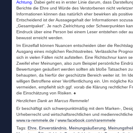
Achtung.
Dabei geht es in erster Linie darum, dass Darstellu
Berichte die Ehre und Würde des Verstorbenen nicht verletze
Informationen können das natürlich eher bewirken als positive
Entscheidend ist der Aussagegehalt der Informationen sozus
„Gesamtpaket“. Je nach Zielrichtung oder Schwerpunkten kan
Eindruck über eine Person bei einem Leser entstehen oder a
bewusst erreicht werden.
Im Einzelfall können Nuancen entscheiden über die Rechtsla
Ausgang eines möglichen Rechtsstreites. Verlässliche Progno
sich in vielen Fällen nicht aufstellen. Eine Richtschnur kann se
Zweifel eher Meinungen, also zum Beispiel persönliche Eindr
Bewertungen geäußert werden sollten als bloße Tatsachen zu
behaupten, da hierfür der geschützte Bereich weiter ist. Im Ide
willigen Betroffene einer Veröffentlichung ein. Um mögliche Kon
vermeiden, empfiehlt sich ggf. vorab die Klärung rechtlicher 
die Einschätzung von Risiken. ♠
Herzlichen Dank an Marcus Remmele!
Er beschäftigt sich schwerpunktmäßig mit dem Marken-, Desi
Urheberrecht und wirtschaftsrechtlichen und medienrechtlich
www.ra-remmele.de
/
www.facebook.com/raremmele
Tags:
Ehre
,
Einverständnis
,
Meinungsäußerung
,
Meinungsfrei