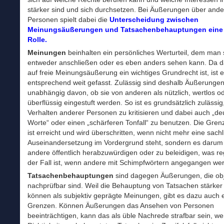
stärker sind und sich durchsetzen. Bei Äußerungen über ande
Personen spielt dabei die
Unterscheidung zwischen
Meinungsäußerungen und Tatsachenbehauptungen eine 
Rolle.
Meinungen
beinhalten ein persönliches Werturteil, dem man 
entweder anschließen oder es eben anders sehen kann. Da d
auf freie Meinungsäußerung ein wichtiges Grundrecht ist, ist 
entsprechend weit gefasst. Zulässig sind deshalb Äußerungen 
unabhängig davon, ob sie von anderen als nützlich, wertlos o
überflüssig eingestuft werden. So ist es grundsätzlich zulässig
Verhalten anderer Personen zu kritisieren und dabei auch „deu
Worte“ oder einen „schärferen Tonfall“ zu benutzen. Die Gren
ist erreicht und wird überschritten, wenn nicht mehr eine sach
Auseinandersetzung im Vordergrund steht, sondern es darum
andere öffentlich herabzuwürdigen oder zu beleidigen, was r
der Fall ist, wenn andere mit Schimpfwörtern angegangen we
Tatsachenbehauptungen
sind dagegen Äußerungen, die obj
nachprüfbar sind. Weil die Behauptung von Tatsachen stärker
können als subjektiv geprägte Meinungen, gibt es dazu auch
Grenzen. Können Äußerungen das Ansehen von Personen
beeinträchtigen, kann das als üble Nachrede strafbar sein, we