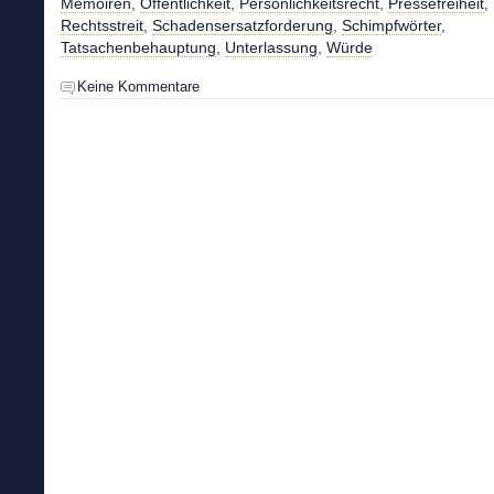
Memoiren
,
Öffentlichkeit
,
Persönlichkeitsrecht
,
Pressefreiheit
,
Rechtsstreit
,
Schadensersatzforderung
,
Schimpfwörter
,
Tatsachenbehauptung
,
Unterlassung
,
Würde
Keine Kommentare