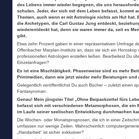
des Lebens immer wieder begegnen, die uns herausford
schulen. Jeder, der sich mit dem Leben befasst, kommt a
Themen, auch wenn er mit Astrologie nichts am Hut hat. 
die Archetypen, die Carl Gustav Jung entdeckt, beziehu
wiederentdeckt hat, denn sie waren immer da, seit es M
gibt.
Etwa zehn Prozent gaben in einer repräsentativen Umfrage d
Offenbacher Marplan-Instituts an, dass sie sich ein Horoskop
professionellen Astrologen erstellen ließen. Bearbeitest Du ü
Einzelanfragen?
Es ist eine Mischtätigkeit.
Phasenweise sind es mehr Beit
Printmedien, dann wie jetzt wieder mehr Beratungen und
Gelegentlich veröffentlichst Du auch Bücher – zuletzt einen spi
Fantasyroman.
Genau! Mein jüngster Titel „Ohne Beipackzettel fürs Leb
befasst sich mit verschiedenen Metamorphosen, die ein
im Laufe seiner seelischen Entwicklung durchmachen ka
Die Wochen- oder Monatsprognosen, die ich in einer Zeitschrif
umfassen nur wenige Zeilen. Wahrscheinlich computergenerie
„Handarbeit“ ist sicher exklusiver?