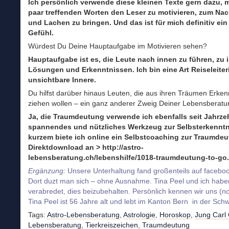
Ich persönlich verwende diese kleinen Texte gern dazu, m
paar treffenden Worten den Leser zu motivieren, zum N
und Lachen zu bringen. Und das ist für mich definitiv ein
Gefühl.
Würdest Du Deine Hauptaufgabe im Motivieren sehen?
Hauptaufgabe ist es, die Leute nach innen zu führen, zu 
Lösungen und Erkenntnissen. Ich bin eine Art Reiseleiter
unsichtbare Innere.
Du hilfst darüber hinaus Leuten, die aus ihren Träumen Erken
ziehen wollen – ein ganz anderer Zweig Deiner Lebensberatu
Ja, die Traumdeutung verwende ich ebenfalls seit Jahrze
spannendes und nützliches Werkzeug zur Selbsterkenntni
kurzem biete ich online ein Selbstcoaching zur Traumdeu
Direktdownload an > http://astro-
lebensberatung.ch/lebenshilfe/1018-traumdeutung-to-go
Ergänzung:
Unsere Unterhaltung fand großenteils auf facebook
Dort duzt man sich – ohne Ausnahme. Tina Peel und ich habe
verabredet, dies beizubehalten. Persönlich kennen wir uns (no
Tina Peel ist 56 Jahre alt und lebt im Kanton Bern in der Schw
Tags:
Astro-Lebensberatung
,
Astrologie
,
Horoskop
,
Jung Carl
Lebensberatung
,
Tierkreiszeichen
,
Traumdeutung