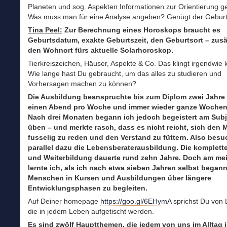
Planeten und sog. Aspekten Informationen zur Orientierung g
Was muss man für eine Analyse angeben? Genügt der Gebur
Tina Peel:
Zur Berechnung eines Horoskops braucht es
Geburtsdatum, exakte Geburtszeit, den Geburtsort – zusä
den Wohnort fürs aktuelle Solarhoroskop.
Tierkreiszeichen, Häuser, Aspekte & Co. Das klingt irgendwie k
Wie lange hast Du gebraucht, um das alles zu studieren und
Vorhersagen machen zu können?
Die Ausbildung beanspruchte bis zum Diplom zwei Jahre 
einen Abend pro Woche und immer wieder ganze Woche
Nach drei Monaten begann ich jedoch begeistert am Subj
üben – und merkte rasch, dass es nicht reicht, sich den
fusselig zu reden und den Verstand zu füttern. Also besu
parallel dazu die Lebensberaterausbildung. Die komplett
und Weiterbildung dauerte rund zehn Jahre. Doch am me
lernte ich, als ich nach etwa sieben Jahren selbst begann
Menschen in Kursen und Ausbildungen über längere
Entwicklungsphasen zu begleiten.
Auf Deiner homepage
https://goo.gl/6EHymA
sprichst Du von 
die in jedem Leben aufgetischt werden.
Es sind zwölf Hauptthemen, die jedem von uns im Alltag 